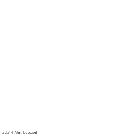
UST
Shop
Workshops
Offenes Atelier
Brenn
e schenken
ni 2021
1 Min. Lesezeit