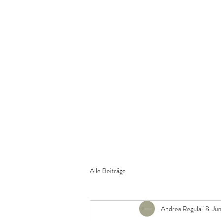
WERKL
töpfern, inspirieren, Freud
Alle Beiträge
Andrea Regula
18. Ju