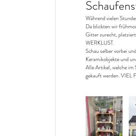
Schaufenst
Während vielen Stunden
Da blickten wir frühmo
Gitter zurecht, platzie
WERKLUST. 
Schau selber vorbei und
Keramikobjekte und und
Alle Artikel, welche im
gekauft werden. VIEL