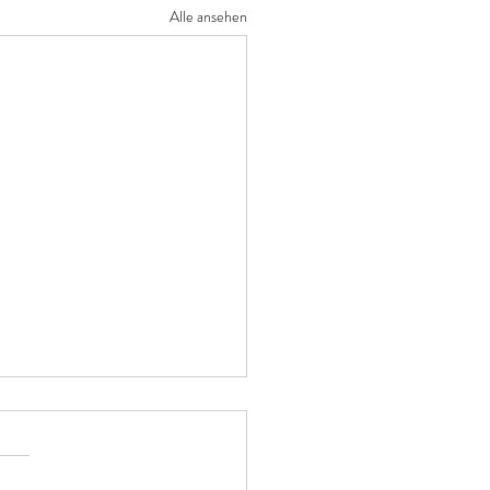
Alle ansehen
NDERUNG im Werklust-
 Kundinnen und Kunden Ab Juni