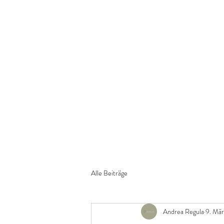
WERKL
töpfern, inspirieren, Freud
Alle Beiträge
Andrea Regula
9. Mär