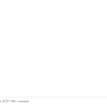
UST
Shop
Workshops
Offenes Atelier
Brenn
e schenken
z 2021
1 Min. Lesezeit