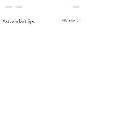
Aktuelle Beiträge
Alle ansehen
Veränderung in unserem
VERÄNDERUNG 
Team
Werklust-Team