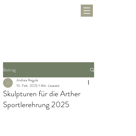
WERKLUST
töpfern, inspirieren, Freude schenken
Beitrag
Andrea Regula
10. Feb. 2025
1 Min. Lesezeit
Skulpturen für die Arther
Sportlerehrung 2025