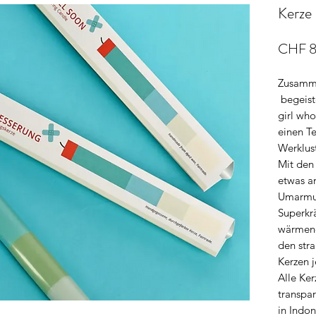
Kerz
CHF 8
Zusamme
begeist
girl wh
einen Te
Werklust
Mit den
etwas a
Umarmu
Superkrä
wärmend
den str
Kerzen 
Alle Ker
transpa
in Indo