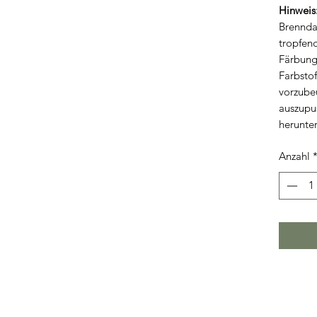
Hinweis
Brennda
tropfend
Färbung
Farbsto
vorzube
auszupu
herunter
Anzahl