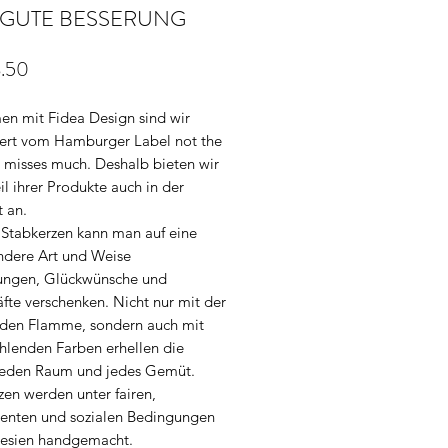
e GUTE BESSERUNG
Preis
.50
n mit Fidea Design sind wir
ert vom Hamburger Label not the
o misses much. Deshalb bieten wir
il ihrer Produkte auch in der
 an.
 Stabkerzen kann man auf eine
ndere Art und Weise
ngen, Glückwünsche und
fte verschenken. Nicht nur mit der
en Flamme, sondern auch mit
ahlenden Farben erhellen die
jeden Raum und jedes Gemüt.
zen werden unter fairen,
renten und sozialen Bedingungen
nesien handgemacht.