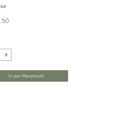
osa
Preis
.50
*
In den Warenkorb