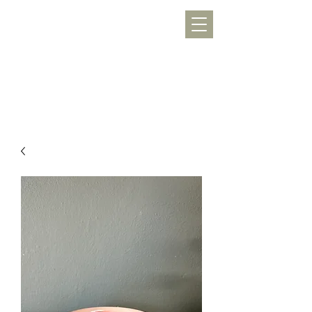
WERKLUST
töpfern, inspirieren, Freude schenken