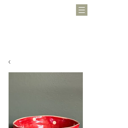
WERKLUST
töpfern, inspirieren, Freude schenken