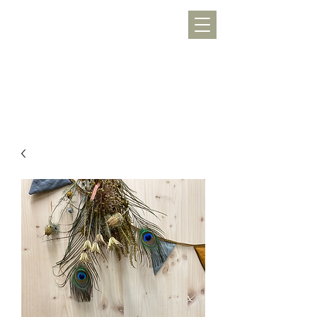
WERKLUST
töpfern, inspirieren, Freude schenken