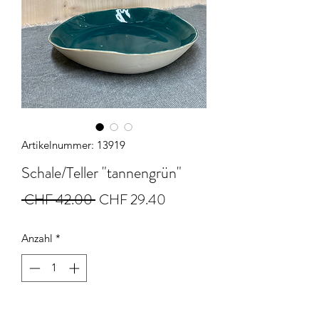
Artikelnummer: 13919
Schale/Teller "tannengrün"
Standardpreis
Sale-
 CHF 42.00 
CHF 29.40
Preis
Anzahl
*
In den Warenkorb