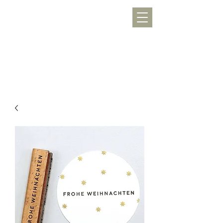
WERKLUST
töpfern, inspirieren, Freude schenken