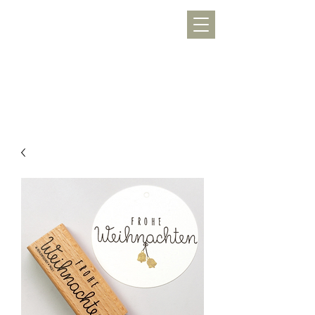
WERKLUST
töpfern, inspirieren, Freude schenken