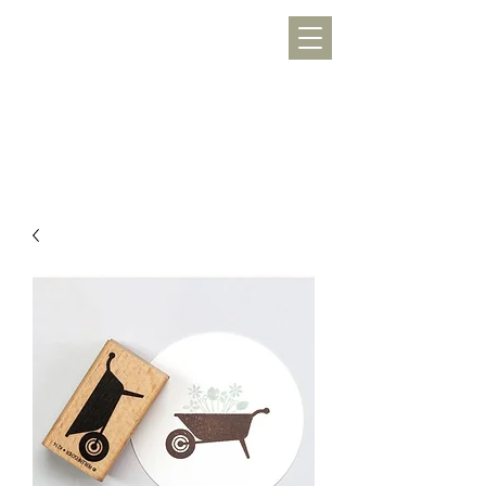
WERKLUST
töpfern, inspirieren, Freude schenken