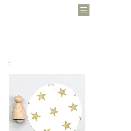
WERKLUST
töpfern, inspirieren, Freude schenken