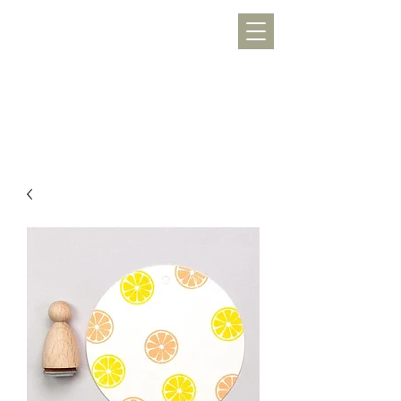
WERKLUST
töpfern, inspirieren, Freude schenken