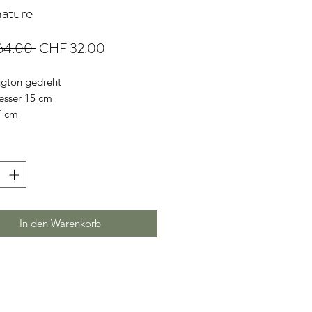
nature
Standardpreis
Sale-
64.00 
CHF 32.00
Preis
ugton gedreht
sser 15 cm
7 cm
*
In den Warenkorb