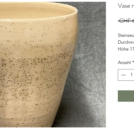
Vase 
 CHF 
Steinze
Durchme
Höhe 1
Anzahl