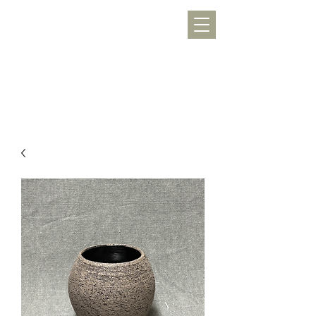
WERKLUST
töpfern, inspirieren, Freude schenken