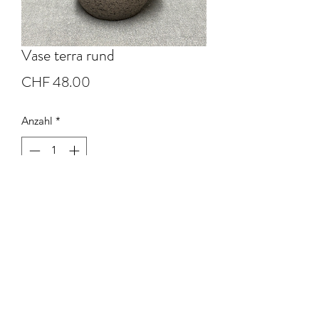
Vase terra rund
Preis
CHF 48.00
Anzahl
*
In den Warenkorb
Steinzeugton #8 rund gedreht
Durchmesser 11 cm