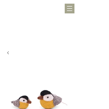
WERKLUST
töpfern, inspirieren, Freude schenken