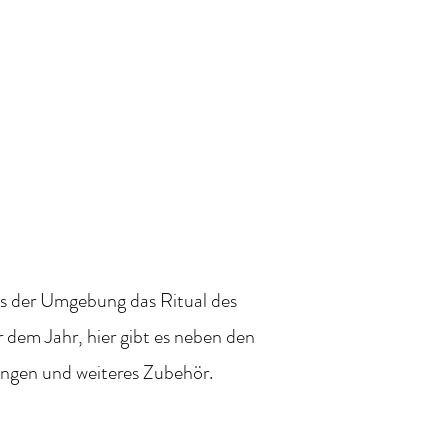
service
Werklust
AGB
Warenkorb
us der Umgebung das Ritual des
dem Jahr, hier gibt es neben den
ngen und weiteres Zubehör.