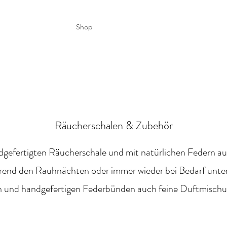
UST
Shop
Workshops
Offenes Atelier
Brenn
e schenken
Räucherschalen & Zubehör
andgefertigten Räucherschale und mit natürlichen Federn a
end den Rauhnächten oder immer wieder bei Bedarf unter 
n und handgefertigen Federbünden auch feine Duftmischu