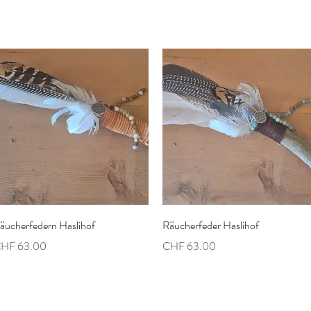
Schnellansicht
Schnellansicht
äucherfedern Haslihof
Räucherfeder Haslihof
reis
Preis
HF 63.00
CHF 63.00