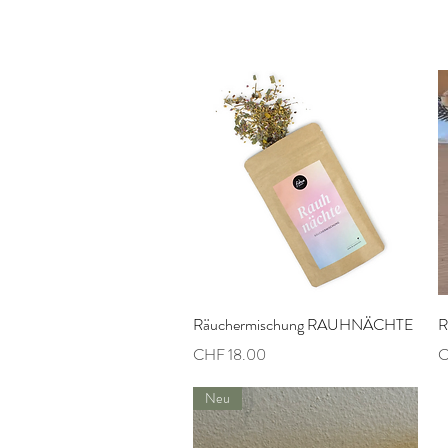
Schnellansicht
Räuchermischung RAUHNÄCHTE
R
Preis
P
CHF 18.00
C
Neu