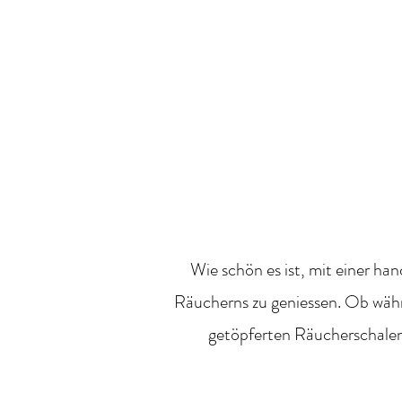
WERKL
töpfern, inspirieren, Freud
Wie schön es ist, mit einer h
Räucherns zu geniessen. Ob währ
getöpferten Räucherschale