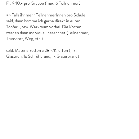
Fr. 940.- pro Gruppe (max. 6 Teilnehmer)
=> Falls ihr mehr TeilnehmerInnen pro Schule
seid, dann komme ich gerne direkt in euren
Töpfer-, bzw. Werkraum vorbei. Die Kosten
werden dann individuell berechnet (Teilnehmer,
Transport, Weg, etc.).
exkl. Materialkosten à 28.-/Kilo Ton (inkl.
940.-/Gruppe
6 Std.
6
940.-/Gruppe
Location 1
S
t
d
.
Buchung anfragen
Kontaktangaben